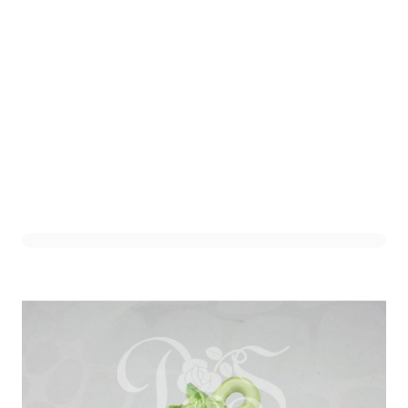
Acryllen Speen Middel
Groen (12st)
Art. nr. 1110-37GROEN
Variant