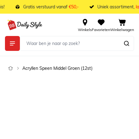
Ga naar de inhoud
!
Gratis verstuurd vanaf
€50,-
Uniek assortiment,
laa
Winkels
Favorieten
Winkelwagen
Acryllen Speen Middel Groen (12st)