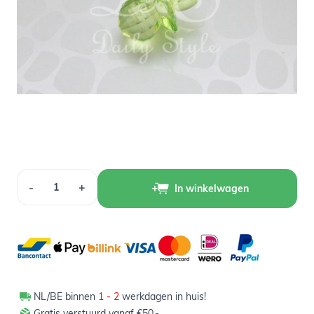
Op voorraad
1,50
Verpakt per 12 stuks
Aantal
-
+
In winkelwagen
NL/BE binnen
1 - 2
werkdagen in huis!
Gratis verstuurd vanaf €50,-