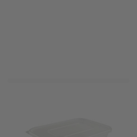
Maaltijdbak 500ml -
Transparant - 10 stuks
Art. nr. REC0005803
Informeer mij wanneer dit product op voorraad is
Variant