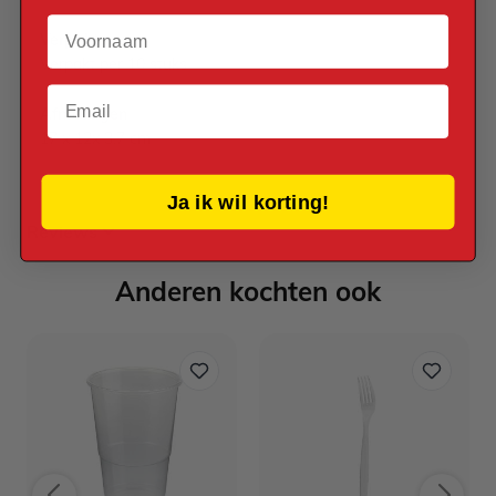
Voornaam
Verpakt per
Verpakt per 10 stuks
Email
Afmetingen
17 x 12x 3,7 cm
Ja ik wil korting!
Reviews
Anderen kochten ook