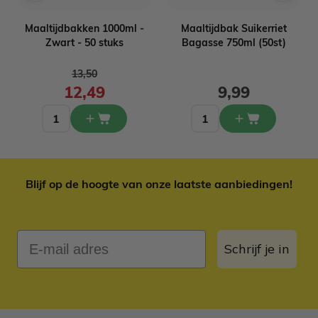
Maaltijdbakken 1000ml -
Maaltijdbak Suikerriet
Zwart - 50 stuks
Bagasse 750ml (50st)
Normale prijs
13,50
12,49
9,99
Blijf op de hoogte van onze laatste aanbiedingen!
E-mail adres
Schrijf je in